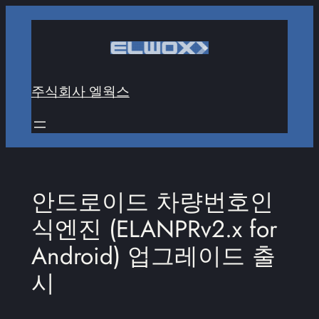
콘
텐
츠
로
주식회사 엘웍스
바
로
가
기
안드로이드 차량번호인
식엔진 (ELANPRv2.x for
Android) 업그레이드 출
시