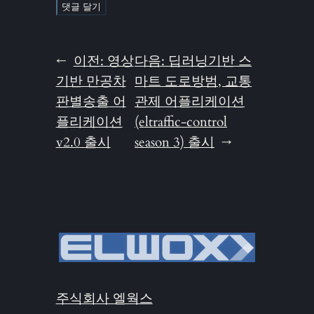
←
이전:
영상
다음:
딥러닝기반 스
기반 만공차
마트 도로방범, 교통
판별송출 어
관제 어플리케이션
플리케이션
(eltraffic-control
v2.0 출시
season 3) 출시
→
주식회사 엘웍스