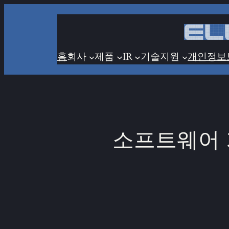
콘
텐
츠
로
홈
회사
제품
IR
기술지원
개인정보
바
로
가
기
소프트웨어 