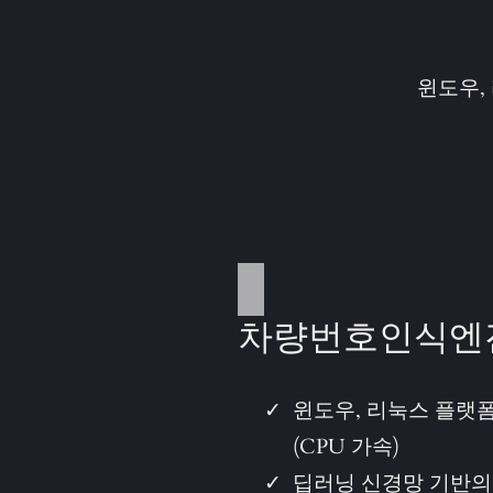
윈도우,
차량번호인식엔
윈도우, 리눅스 플랫
(CPU 가속)
딥러닝 신경망 기반의