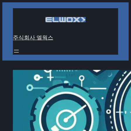
콘
텐
츠
로
주식회사 엘웍스
바
로
가
기