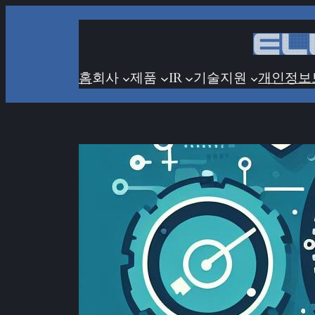
콘
텐
츠
로
홈
회사
제품
IR
기술지원
개인정보
바
로
가
기