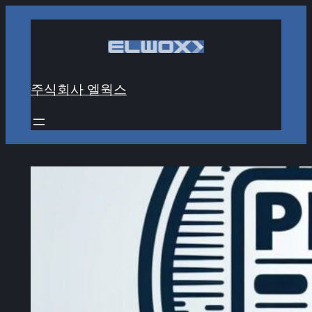
콘
텐
츠
로
주식회사 엘웍스
바
로
가
기