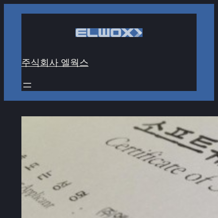
콘
텐
츠
로
주식회사 엘웍스
바
로
가
기