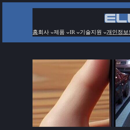
콘
텐
츠
로
홈
회사
제품
IR
기술지원
개인정보
바
로
가
기