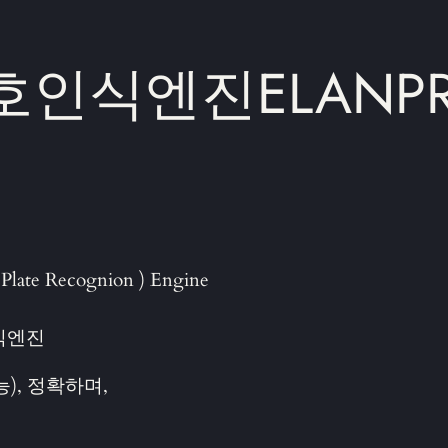
인식엔진ELANPRv3
ate Recognion ) Engine
식엔진
능), 정확하며,