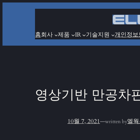
콘
텐
츠
로
홈
회사
제품
IR
기술지원
개인정보
바
로
가
기
영상기반 만공차판
10월 7, 2021
—
엘웍
written by