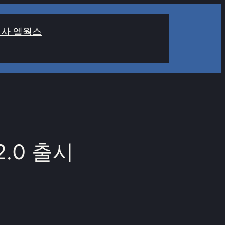
사 엘웍스
.0 출시