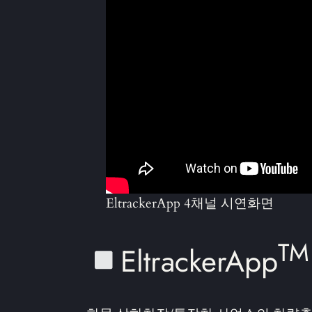
EltrackerApp 4채널 시연화면
TM
EltrackerApp