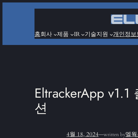
콘
텐
츠
로
홈
회사
제품
IR
기술지원
개인정보
바
로
가
기
EltrackerApp
션
4월 18, 2024
—
엘웍
written by