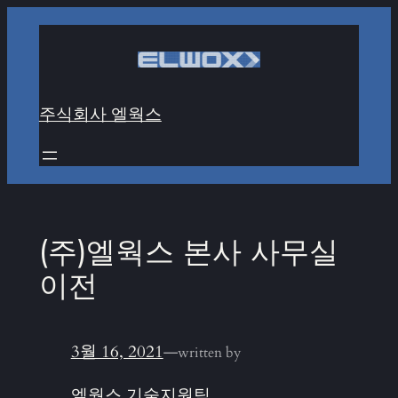
콘
텐
츠
로
주식회사 엘웍스
바
로
가
기
(주)엘웍스 본사 사무실
이전
3월 16, 2021
—
written by
엘웍스 기술지원팀