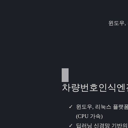
윈도우,
차량번호인식엔
윈도우, 리눅스 플랫
(CPU 가속)
딥러닝 신경망 기반의