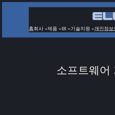
콘
텐
츠
로
홈
회사
제품
IR
기술지원
개인정보
바
로
가
기
소프트웨어 